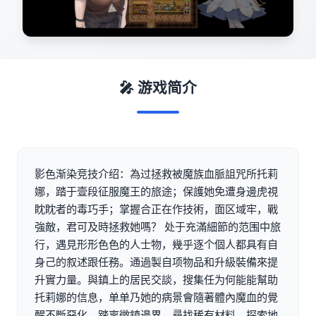
🎤 游戏简介
影色渐染竞技介绍：為过拯救被魔族血脈詛咒所托莉
娜，踏于壹段征服魔王的旅途；保護她免遭身邊虎視
眈眈者的毒巧手；掌握合正在作技術，面区域牢，戰
強敵，君可及時拯救她嗎？ 处于充滿細節的范围中旅
行，遇見形形色色的人士物，幾乎逐个個人都具有自
身己的叙述跟任務。通過製自项物品和升級裝備來提
升實力量。與鎮上的居民交談，搜集任为何能能幫助
托莉娜的信息，单单乃她的病景會隨著體內魔血的覺
醒不斷惡化。踏离微鎮邊界，尋找稀有材料，探索地