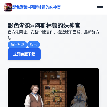
影色渐染~阿斯林顿的妹神官
影色渐染~阿斯林顿的妹神官
官方法网址，安整个版复作，极近版下面载，最新鲜方
法
角色扮演
娱乐
润色版下载