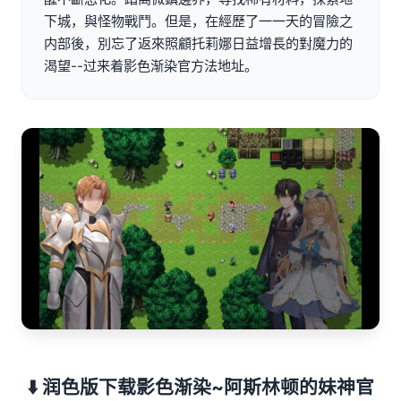
下城，與怪物戰鬥。但是，在經歷了一一天的冒險之
内部後，別忘了返來照顧托莉娜日益增長的對魔力的
渴望--过来着影色渐染官方法地址。
⬇️ 润色版下载影色渐染~阿斯林顿的妹神官