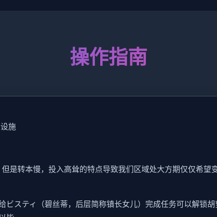
操作指南
级设施
，但是转本慢，投入高耸的特点导致我们区域处大方期仅仅希望
给ビスティ（碧丝蒂，后层简称镇长女儿）完成任务可以解锁胡