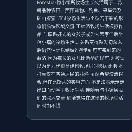
Forestia-微小镇所牧场生长久活属于二款
耕品种农田、照顾动物、钓鱼、采集凭及
矿山探索 通过牧场生活与个型若干彩的形
象们愉快区域交流 正统派牧场生活模拟作
品 与联系好式的女孩子成为为恋家但后坐
落小镇的牧场生活… 关系变得越发初深入
后仍然估计以结婚? 搬步到可可镇到来的
菲洛 因为镇长的女儿比斯蒂的误可以 被误
以为是为讫重意建构牧场同时移居此地 本
打算仅在普通居民的菲洛 虽然希望澄清误
会,但在比斯蒂的笑容方面 不是法表示示走
出口而动掌了牧场生活 伴随着与小镇居民
们的深入交流 逐渐觉得在这里的牧场生活
同时期不错