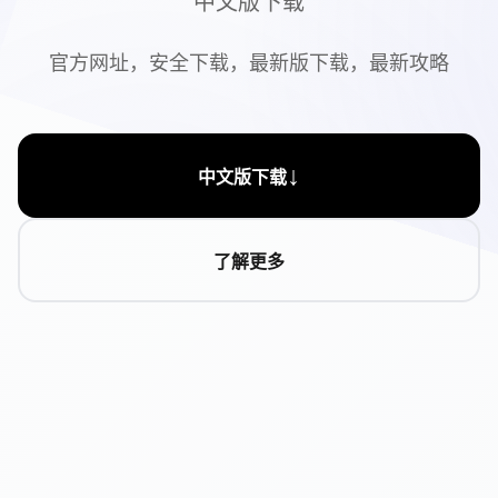
中文版下载
官方网址，安全下载，最新版下载，最新攻略
↓
中文版下载
了解更多