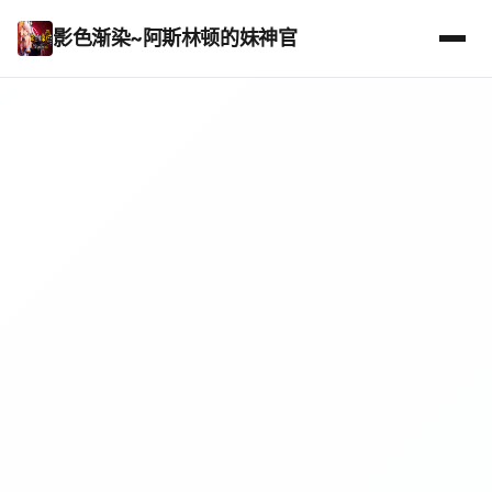
影色渐染~阿斯林顿的妹神官