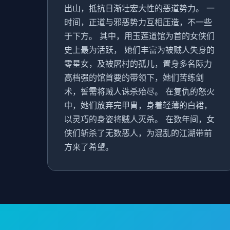
出山，抵抗日渐壮宏大性的恶道势力。 一
时间，正道与邪恶势力互相压造，不一些
于下方。 其中，用玉莲道馆为首的女侠们
史上最为活跃， 她们丰富为被贼人失身的
零星女，及被屠村的孤儿，置身多名际力
高档强的馆首要的带领下，她们苦练剑
术，誓需将贼人诛杀殆尽。 在复仇的怒火
中，她们放弃完甲胄，身着轻薄的白裙，
以灵巧的身姿将贼人灭杀。 在数年间，女
侠们斩杀了无数恶人，为混乱的江湖带前
方来了希望。