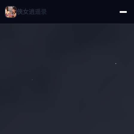
侠女逍遥录