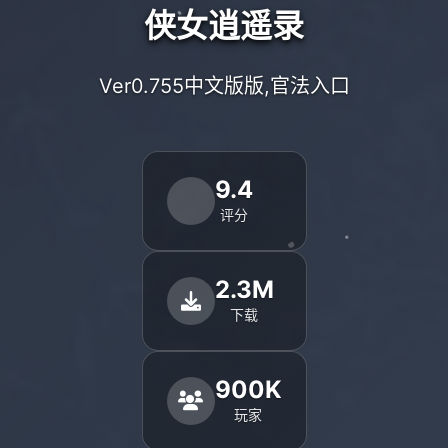
侠女逍遥录
Ver0.755中文版版,官法入口
9.4
评分
2.3M
下载
900K
玩家