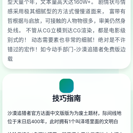
型大量个年，文本量高大达160W+。 剧情状与情
感采用极其细腻型的方法式慢慢道面来， 富带有
哲根据与启放，可接触的人物物很多，审美仍然身
处线。 不管从CG立模到达CG渲染，都是电影级
别式的！ 动态需要素也非常的细腻！绝对是不许
错过的宏作！如今动手部门-沙漠追猎者免费版边
载
技巧指南
沙漠追猎者官方达面中文版版为为
废土题材，际间线地
位于末日后400年，此时拥有1个叫泽塔里面的文明白