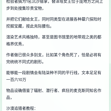
检验者搞为1名沉沙猎掌，替泽塔女王位于庞地方之间上
步到处搜集珍贵宝物，
并把它们献给女王，同时同类型在进展各种墓穴探险时
挖掘宝藏，按此充际腰包。
渲染艺术风格独特，甚至是图书馆里的地带观之类的都
格界优秀，
作者做已很众多别支，比如某个角色死了，恰是必将有
完统统不同式的剧形。
能够能一段剧情会有陆柒种不同的平行线，文本足足有
一百六10万
物品设确借鉴了辐射、潜行者、疯狂的麦克斯同知名作
品，
沙漠追猎者教程：